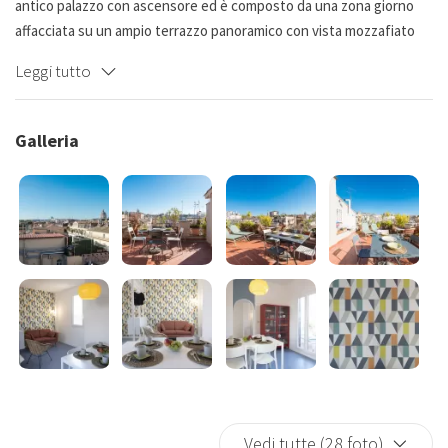
antico palazzo con ascensore ed è composto da una zona giorno
affacciata su un ampio terrazzo panoramico con vista mozzafiato
due camere matrimoniali una cucina completamente attrezzata e
Leggi tutto
bagno con doccia. Silenzioso e luminoso. Soluzione perfetta per
una famiglia o due coppie.
Galleria
Vedi tutte (28 foto)