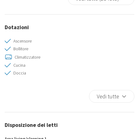
Dotazioni
Ascensore
Bollitore
Climatizzatore
Cucina
Doccia
Ferro da Stiro
Fornelli
Vedi tutte
Forno
Frigo
Internet Wireless
Lavastoviglie
Disposizione dei letti
Lavatrice
Letti Doppi
Area living/sleeping 1