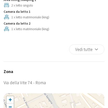
Letto Matrimoniale
2 x letto singolo
Macchina Caffè
Camera da letto 1
Non Fumatori
1 x letto matrimoniale (king)
Outdoor Dining Area
Camera da letto 2
Phon
1 x letto matrimoniale (king)
Satellite TV
Terrazza
TV
Vedi tutte
Zona
Via della Vite 74 - Roma
+
−