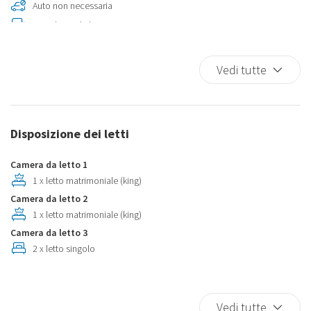
Auto non necessaria
Biancheria da letto
Climatizzatore
Connessione Ethernet
Vedi tutte
Cucina
Cucina
Ferro da stiro
Disposizione dei letti
Ferro da Stiro
Fornelli
Camera da letto 1
Forno
1 x letto matrimoniale (king)
Frigorifero
Camera da letto 2
1 x letto matrimoniale (king)
In città
Camera da letto 3
Internet wireless
2 x letto singolo
Internet Wireless
Lavastoviglie
Lavatrice
Vedi tutte
Lavatrice