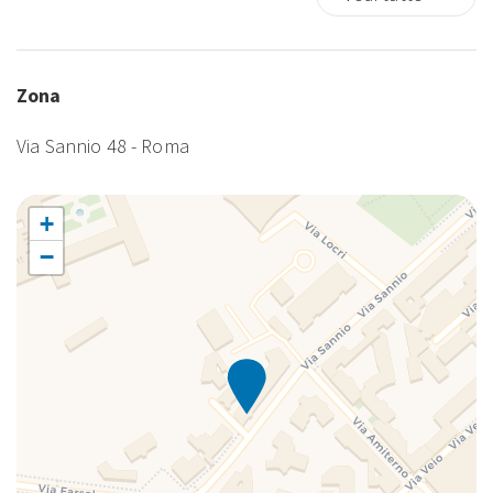
Macchina caffè/te
Occorrente essenziale
Phon
Zona
Phon
Via Sannio 48 - Roma
Riscaldamento / Condizionatore autonomo
Satellite TV
Shampoo
+
TV
−
TV