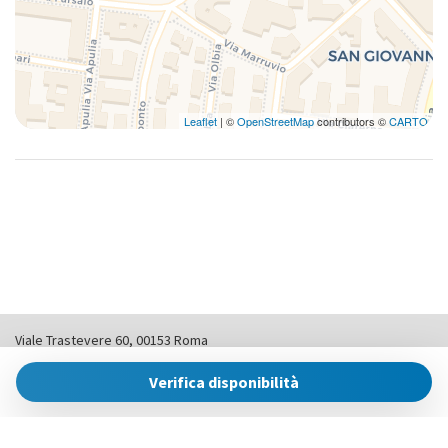
Leaflet
| ©
OpenStreetMap
contributors ©
CARTO
Viale Trastevere 60, 00153 Roma
+39 0690288130 |
info@romesweethome.it
Verifica disponibilità
Powered by