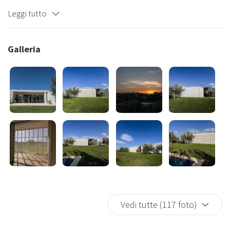
dispone di tre camere matrimoniali e due bagni uno con doccia e
Leggi tutto
uno con vasca e doccia. Inoltre c'è una terrazza al piano superiore
con vista mozzafiato a 360 °. Grande barbecue con tavolo esterno
per 12 persone. Ampio giardino con piscina..In giradino c'è un
Galleria
ulteriore dependance composta da camera da letto soggiorno con
angolo cottura bagno con doccia ed ampia veranda esterna. La casa
è super silenziosa e ha una vista meravigliosa. 10 minuti a piedi dalla
spiaggia di Vendicari. 10 km da Noto.
Vedi tutte (117 foto)