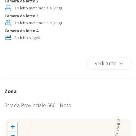
Camera da letto 2
Forno a microonde
1 x letto matrimoniale (king)
Frigo
Camera da letto 3
Frigorifero
1 x letto matrimoniale (king)
Giardino
Camera da letto 4
Internet wireless
2 x letto singolo
Internet Wireless
Lavastoviglie
Lavastoviglie
Vedi tutte
Lavatrice
Lavatrice
Lavatrice/Asciugatrice
Zona
Letti Doppi
Letto Matrimoniale
Strada Provinciale 560 - Noto
Macchina Caffè
Macchina caffè/te
Non Fumatori
+
Occorrente essenziale
−