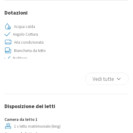
Dotazioni
Acqua calda
Angolo Cottura
Aria condizionata
Biancheria da letto
Bollitore
Climatizzatore
Connessione Ethernet
Vedi tutte
Cucina
Divano Letto Matrimoniale
Doccia
Disposizione dei letti
Ferro da stiro
Ferro da Stiro
Camera da letto 1
Fornelli
1 x letto matrimoniale (king)
Forno