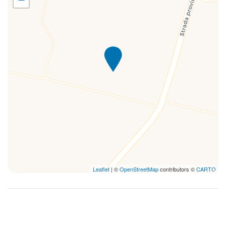
Outdoor Dining Area
Phon
Phon
Piatti e ciotole
Piscina
Riscaldamento / Condizionatore autonomo
Shampoo
Terrazza
TV
TV
Vasca da Bagno
Vista sulla spiaggia
Leaflet
| ©
OpenStreetMap
contributors ©
CARTO