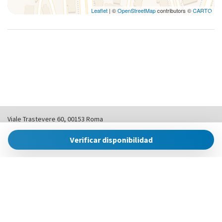
Leaflet
| ©
OpenStreetMap
contributors ©
CARTO
Viale Trastevere 60, 00153 Roma
+39 0690288130 |
info@romesweethome.it
Verificar disponibilidad
Powered by