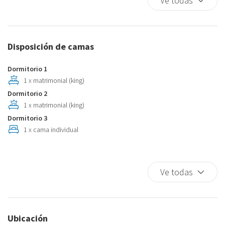
Ve todas
Frigo
Horno
Internet Wireless
Iron
Disposición de camas
King Size Bed
Lavador
Dormitorio 1
Lavavajillas
1 x matrimonial (king)
Maquina de cafe
Dormitorio 2
No Smoking
1 x matrimonial (king)
Phon
Dormitorio 3
Satellite TV
1 x cama individual
Single Bed
Stove Gas
TV
Ve todas
Ubicación